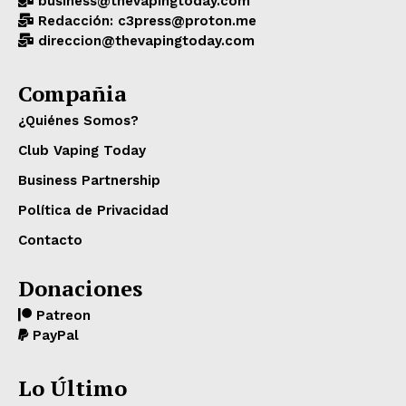
business@thevapingtoday.com
Redacción: c3press@proton.me
direccion@thevapingtoday.com
Compañia
¿Quiénes Somos?
Club Vaping Today
Business Partnership
Política de Privacidad
Contacto
Donaciones
Patreon
PayPal
Lo Último