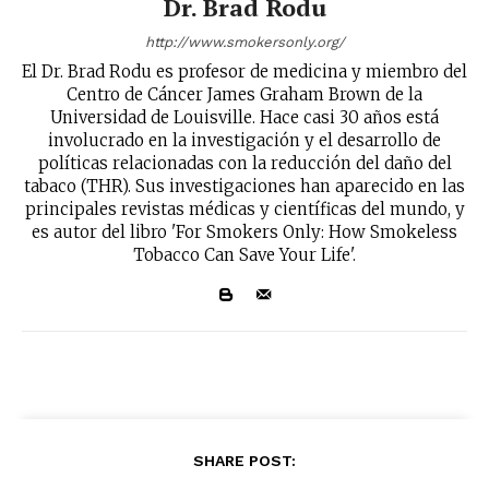
Dr. Brad Rodu
http://www.smokersonly.org/
El Dr. Brad Rodu es profesor de medicina y miembro del
No te pierdas de las
Centro de Cáncer James Graham Brown de la
últimas noticias
Universidad de Louisville. Hace casi 30 años está
involucrado en la investigación y el desarrollo de
políticas relacionadas con la reducción del daño del
Suscríbete a nuestro boletín diario y
tabaco (THR). Sus investigaciones han aparecido en las
recibe todas las noticias del vapeo y la
principales revistas médicas y científicas del mundo, y
reducción de daños en tu correo
es autor del libro 'For Smokers Only: How Smokeless
electrónico.
Tobacco Can Save Your Life'.
Subscribe to our daily clipping and
receive all the news of vaping and
tobacco harm reduction in your email.
SUBSCRIBIRSE
SHARE POST: