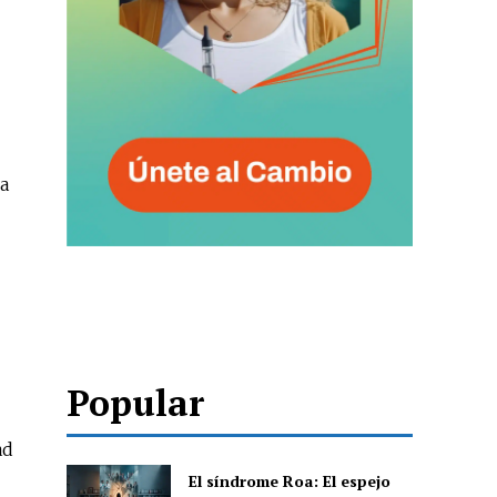
va
Popular
ad
El síndrome Roa: El espejo