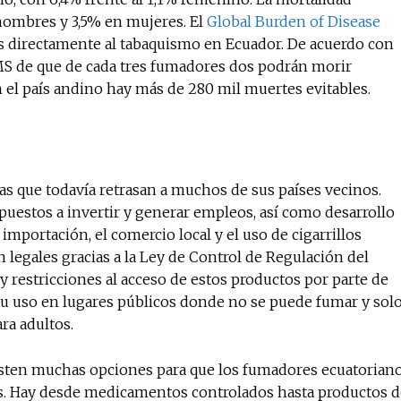
 hombres y 3,5% en mujeres. El
Global Burden of Disease
No te pierdas de l
es directamente al tabaquismo en Ecuador. De acuerdo con
OMS de que de cada tres fumadores dos podrán morir
noticias
el país andino hay más de 280 mil muertes evitables.
Suscríbete a nuestro boletín di
noticias del vapeo y la reducc
electrónico.
as que todavía retrasan a muchos de sus países vecinos.
Subscribe to our daily clipping
of vaping and tobacco harm re
estos a invertir y generar empleos, así como desarrollo
importación, el comercio local y el uso de cigarrillos
 legales gracias a la Ley de Control de Regulación del
ay restricciones al acceso de estos productos por parte de
su uso en lugares públicos donde no se puede fumar y sol
ra adultos.
isten muchas opciones para que los fumadores ecuatorian
os. Hay desde medicamentos controlados hasta productos d