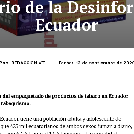
rio de la Desinf
Ecuador
Por:
REDACCION VT
Fecha:
13 de septiembre de 202
s del empaquetado de productos de tabaco en Ecuador
l tabaquismo.
 Ecuador tiene una población adulta y adolescente de
 que 425 mil ecuatorianos de ambos sexos fuman a diario,
o, con 6,4% frente al 1,1% femenino. La mortalidad