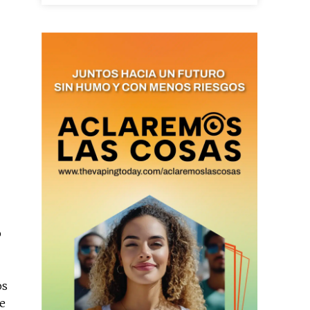
as últimas
ario y recibe todas las
ión de daños en tu correo
 and receive all the news
duction in your email.
SUBSCRIBIRSE
o
os
e