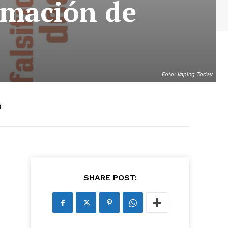
ormación de
Foto: Vaping Today
0
SHARE POST: