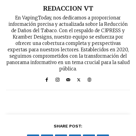
REDACCION VT
En VapingToday, nos dedicamos a proporcionar
información precisa y actualizada sobre la Reducción
No te pierdas de las
de Daños del Tabaco. Con el respaldo de C3PRESS y
últimas noticias
Kramber Designs, nuestro equipo se esfuerza por
ofrecer una cobertura completa y perspectivas
Suscríbete a nuestro boletín diario y
expertas para nuestros lectores. Establecidos en 2020,
recibe todas las noticias del vapeo y la
seguimos comprometidos con la transformación del
reducción de daños en tu correo
panorama informativo en un tema crucial para la salud
electrónico.
pública.
Subscribe to our daily clipping and
receive all the news of vaping and
tobacco harm reduction in your email.
SUBSCRIBIRSE
SHARE POST: