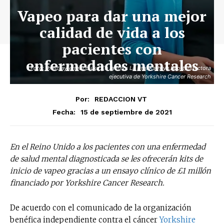
Vapeo para dar una mejor
calidad de vida a los
pacientes con
enfermedades mentales
Foto: thestrayferret.co.uk | En la foto: La Dra. Kathryn Scott, directora
ejecutiva de Yorkshire Cancer Research
Por:
REDACCION VT
15 de septiembre de 2021
Fecha:
En el Reino Unido a los pacientes con una enfermedad
de salud mental diagnosticada se les ofrecerán kits de
inicio de vapeo gracias a un ensayo clínico de £1 millón
financiado por Yorkshire Cancer Research.
De acuerdo con el comunicado de la organización
benéfica independiente contra el cáncer
Yorkshire