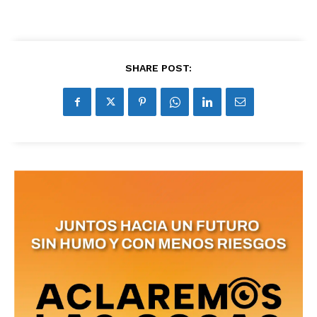
SHARE POST:
No te pierdas de las
últimas noticias
Suscríbete a nuestro boletín diario y
recibe todas las noticias del vapeo y la
reducción de daños en tu correo
electrónico.
Subscribe to our daily clipping and
receive all the news of vaping and
tobacco harm reduction in your email.
SUBSCRIBIRSE