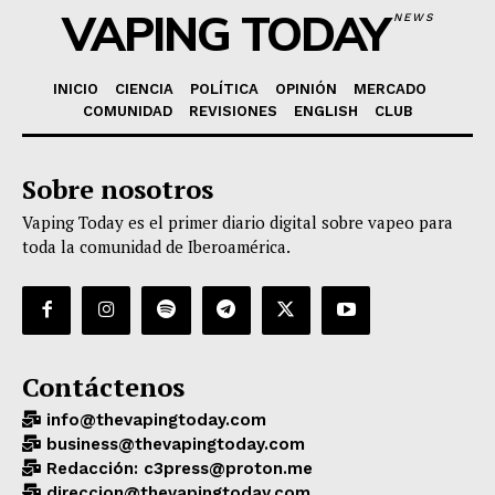
VAPING TODAY
NEWS
INICIO
CIENCIA
POLÍTICA
OPINIÓN
MERCADO
COMUNIDAD
REVISIONES
ENGLISH
CLUB
Sobre nosotros
Vaping Today es el primer diario digital sobre vapeo para
toda la comunidad de Iberoamérica.
Contáctenos
info@thevapingtoday.com
business@thevapingtoday.com
Redacción: c3press@proton.me
direccion@thevapingtoday.com