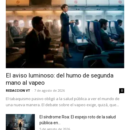
No te pierdas de las
últimas noticias
Suscríbete a nuestro boletín diario y
recibe todas las noticias del vapeo y la
reducción de daños en tu correo
electrónico.
Subscribe to our daily clipping and
El aviso luminoso: del humo de segunda
receive all the news of vaping and
tobacco harm reduction in your email.
mano al vapeo
REDACCION VT
-
7 de agosto de 2026
0
SUBSCRIBIRSE
El tabaquismo pasivo obligó a la salud pública a ver el mundo de
una nueva manera. El debate sobre el vapeo exige, quizá, que...
El síndrome Roa: El espejo roto de la salud
pública en...
5 de agosto de 2026