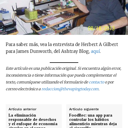
Suscríbete a nuestro boletín diario y
recibe todas las noticias del vapeo y la
reducción de daños en tu correo
electrónico.
Subscribe to our daily clipping and
receive all the news of vaping and
tobacco harm reduction in your email.
Para saber más, vea la entrevista de Herbert A Gilbert
para James Dunworth, del Ashtray Blog,
aquí
.
SUBSCRIBIRSE
Este artículo es una publicación original. Si encuentra algún error,
inconsistencia o tiene información que pueda complementar el
texto, comuníquese utilizando el formulario de
contacto
o por
correo electrónico a
redaccion@thevapingtoday.com
.
Artículo anterior
Artículo siguiente
La eliminación
FoodRec: una app para
responsable de desechos
controlar los hábitos
y el enfoque de economía
alimenticio mientras deja