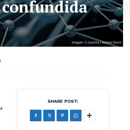
tá confundida
Imagen: C.Castilla | Adobe Stock
2
SHARE POST:
na