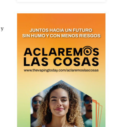
as últimas
 y
ario y recibe todas las
ión de daños en tu correo
 and receive all the news
duction in your email.
SUBSCRIBIRSE