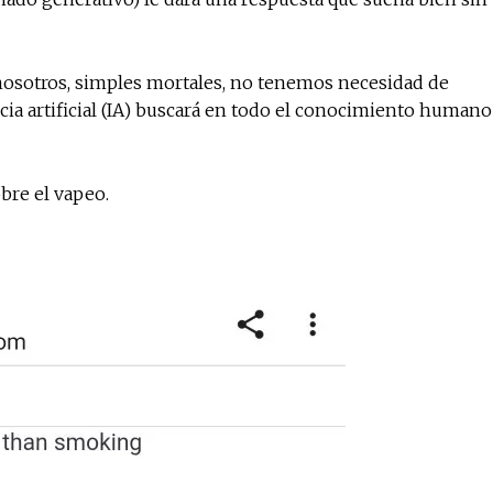
 nosotros, simples mortales, no tenemos necesidad de
No te pierdas de l
cia artificial (IA) buscará en todo el conocimiento humano
noticias
bre el vapeo.
Suscríbete a nuestro boletín di
noticias del vapeo y la reducc
electrónico.
Subscribe to our daily clipping
of vaping and tobacco harm re