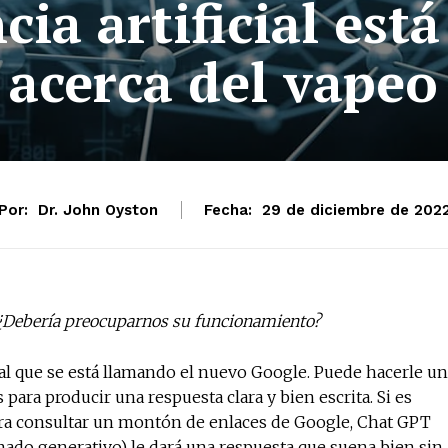
cia artificial es
acerca del vapeo
Por:
Dr. John Oyston
Fecha:
29 de diciembre de 202
eo? ¿Debería preocuparnos su funcionamiento?
 al que se está llamando el nuevo Google. Puede hacerle u
ara producir una respuesta clara y bien escrita. Si es
ra consultar un montón de enlaces de Google, Chat GPT
ado generativo) le dará una respuesta que suena bien sin