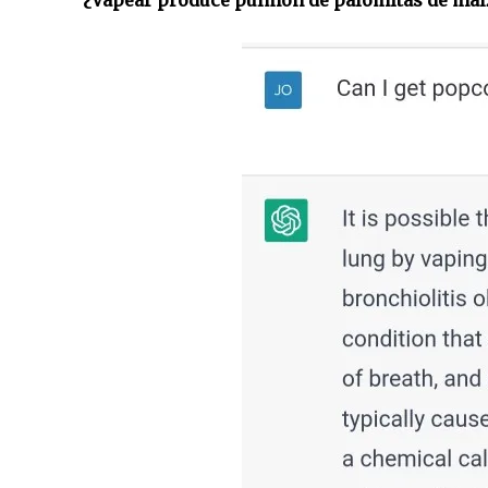
¿Vapear produce pulmón de palomitas de maí