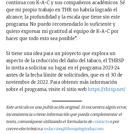
continua con K•A•C y sus compañeros académicos. Sé
que mi propio trabajo en THR no habría logrado el
alcance, la profundidad y la escala que tiene sin este
No te pierdas de las
programa. No puedo recomendarlo lo suficiente y
últimas noticias
quiero expresar mi gratitud al equipo de K•A•C por
hacer que todo esto sea posible”.
Suscríbete a nuestro boletín diario y
recibe todas las noticias del vapeo y la
Si tiene una idea para un proyecto que explora un
reducción de daños en tu correo
aspecto de la reducción del daño del tabaco, el THRSP
electrónico.
lo invita a solicitar su lugar en el programa 2023-24
Subscribe to our daily clipping and
antes de la fecha límite de solicitudes, que es el 30 de
receive all the news of vaping and
noviembre de 2022. Para obtener más información
tobacco harm reduction in your email.
sobre el programa, visite el sitio web
https://thrsp.net/
SUBSCRIBIRSE
Este artículo es una publicación original. Si encuentra algún error,
inconsistencia o tiene información que pueda complementar el
texto, comuníquese utilizando el formulario de
contacto
o por
correo electrónico a
redaccion@thevapingtoday.com
.