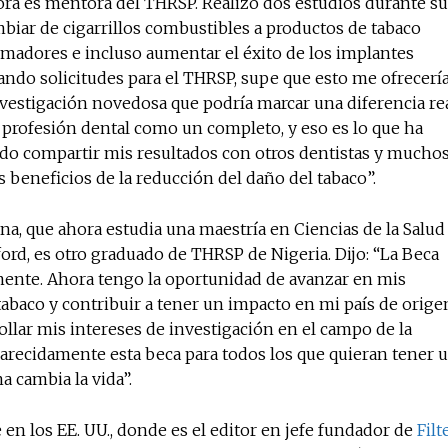
ora es mentora del THRSP. Realizó dos estudios durante su
iar de cigarrillos combustibles a productos de tabaco
fumadores e incluso aumentar el éxito de los implantes
itando solicitudes para el THRSP, supe que esto me ofrecerí
investigación novedosa que podría marcar una diferencia re
a profesión dental como un completo, y eso es lo que ha
do compartir mis resultados con otros dentistas y mucho
 beneficios de la reducción del daño del tabaco”.
na, que ahora estudia una maestría en Ciencias de la Salud
ord, es otro graduado de THRSP de Nigeria. Dijo: “La Beca
mente. Ahora tengo la oportunidad de avanzar en mis
abaco y contribuir a tener un impacto en mi país de orige
llar mis intereses de investigación en el campo de la
recidamente esta beca para todos los que quieran tener 
a cambia la vida”.
en los EE. UU., donde es el editor en jefe fundador de
Filt