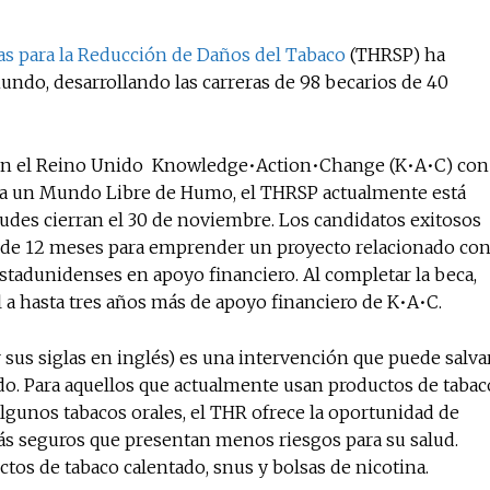
s para la Reducción de Daños del Tabaco
(THRSP) ha
ndo, desarrollando las carreras de 98 becarios de 40
No te pierdas de l
noticias
da en el Reino Unido Knowledge•Action•Change (K•A•C) con
ra un Mundo Libre de Humo, el THRSP actualmente está
Suscríbete a nuestro boletín di
noticias del vapeo y la reducc
tudes cierran el 30 de noviembre. Los candidatos exitosos
electrónico.
o de 12 meses para emprender un proyecto relacionado co
stadunidenses en apoyo financiero. Al completar la beca,
Subscribe to our daily clipping
 a hasta tres años más de apoyo financiero de K•A•C.
of vaping and tobacco harm re
sus siglas en inglés) es una intervención que puede salva
do. Para aquellos que actualmente usan productos de tabac
algunos tabacos orales, el THR ofrece la oportunidad de
s seguros que presentan menos riesgos para su salud.
tos de tabaco calentado, snus y bolsas de nicotina.