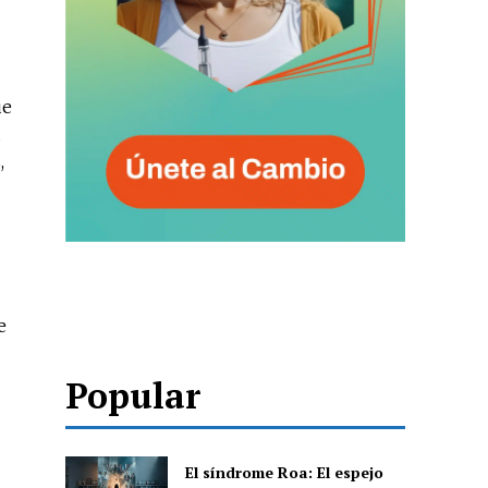
ue
,
e
Popular
El síndrome Roa: El espejo