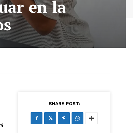
uar en la
os
SHARE POST:
tá