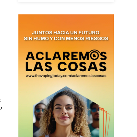
as últimas
ario y recibe todas las
ión de daños en tu correo
n
 and receive all the news
duction in your email.
r
SUBSCRIBIRSE
o