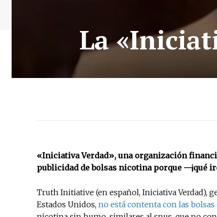
La «Inicia
«Iniciativa Verdad», una organización financ
publicidad de bolsas nicotina porque —¡qué ir
Truth Initiative
(en español, Iniciativa Verdad),
Estados Unidos,
no está contenta con las bolsas
nicotina sin humo, similares al snus, que no con