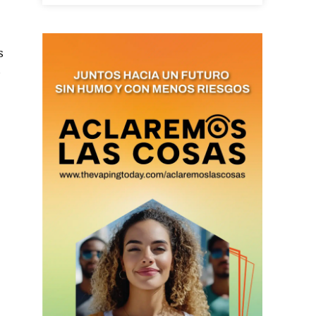
s
as últimas
s
ario y recibe todas las
ión de daños en tu correo
 and receive all the news
duction in your email.
SUBSCRIBIRSE