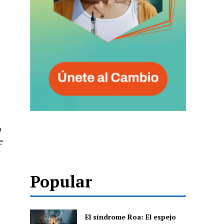
o
e
Popular
El síndrome Roa: El espejo