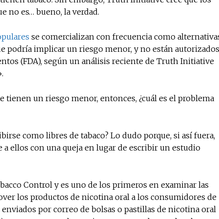
ue no es… bueno, la verdad.
opulares
se comercializan con frecuencia como alternativa
No te pierdas de l
ue podría implicar un riesgo menor, y no están autorizado
noticias
os (FDA), según un análisis reciente de Truth Initiative
.
Suscríbete a nuestro boletín di
noticias del vapeo y la reducc
te tienen un riesgo menor, entonces, ¿cuál es el problema
electrónico.
Subscribe to our daily clipping
irse como libres de tabaco? Lo dudo porque, si así fuera,
of vaping and tobacco harm re
e a ellos con una queja en lugar de escribir un estudio
Tobacco Control y es uno de los primeros en examinar las
over los productos de nicotina oral a los consumidores de
 enviados por correo de bolsas o pastillas de nicotina oral