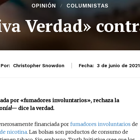
OPINIÓN
COLUMNISTAS
tiva Verdad» contr
Por:
Christopher Snowdon
Fecha:
3 de junio de 2021
iada por «fumadores involuntarios», rechaza la
onía!— dice la verdad.
 generosamente financiada por
fumadores involuntarios
de
 de nicotina
. Las bolsas son productos de consumo de
tienen tabaco. Sin embargo, Truth Initiative cree que los