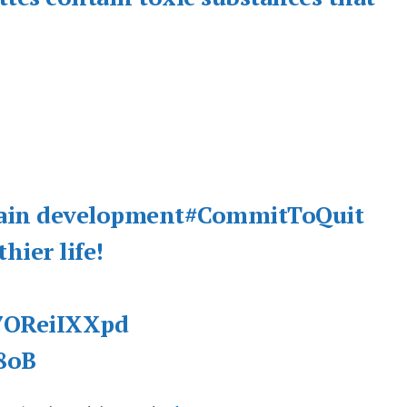
No te pierdas de l
noticias
Suscríbete a nuestro boletín di
noticias del vapeo y la reducc
electrónico.
rain development
#CommitToQuit
Subscribe to our daily clipping
hier life!
of vaping and tobacco harm re
/7OReiIXXpd
8oB