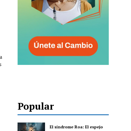
a
s
Popular
El síndrome Roa: El espejo