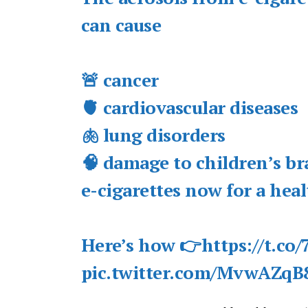
can cause
🚨 cancer
🫀 cardiovascular diseases
🫁 lung disorders
🧠 damage to children’s b
e-cigarettes now for a healt
Here’s how 👉
https://t.co
pic.twitter.com/MvwAZqB