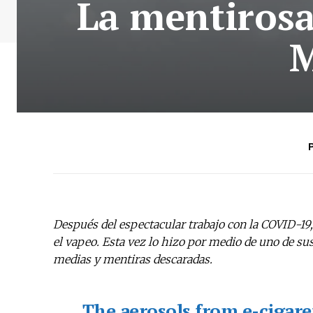
La mentirosa
M
P
Después del espectacular trabajo con la COVID-19,
el vapeo. Esta vez lo hizo por medio de uno de sus
medias y mentiras descaradas.
The aerosols from e-cigare