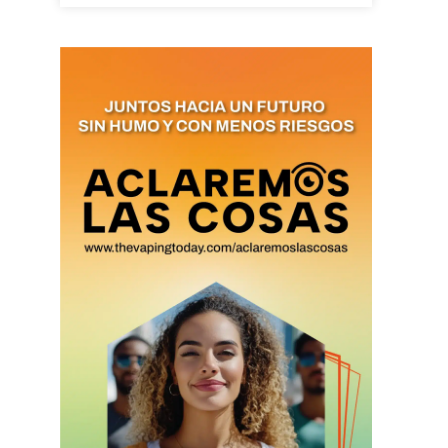
as últimas
ario y recibe todas las
ión de daños en tu correo
 and receive all the news
duction in your email.
SUBSCRIBIRSE