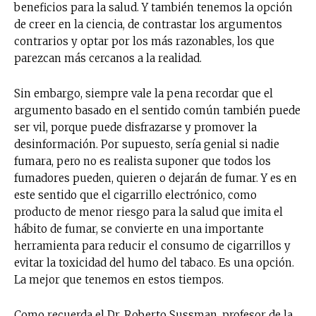
beneficios para la salud. Y también tenemos la opción
de creer en la ciencia, de contrastar los argumentos
contrarios y optar por los más razonables, los que
parezcan más cercanos a la realidad.
Sin embargo, siempre vale la pena recordar que el
argumento basado en el sentido común también puede
ser vil, porque puede disfrazarse y promover la
desinformación. Por supuesto, sería genial si nadie
No te pierdas de las
fumara, pero no es realista suponer que todos los
últimas noticias
fumadores pueden, quieren o dejarán de fumar. Y es en
este sentido que el cigarrillo electrónico, como
producto de menor riesgo para la salud que imita el
Suscríbete a nuestro boletín diario y
hábito de fumar, se convierte en una importante
recibe todas las noticias del vapeo y la
reducción de daños en tu correo
herramienta para reducir el consumo de cigarrillos y
electrónico.
evitar la toxicidad del humo del tabaco. Es una opción.
La mejor que tenemos en estos tiempos.
Subscribe to our daily clipping and
receive all the news of vaping and
Como recuerda el Dr. Roberto Sussman, profesor de la