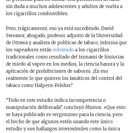
sin duda a muchos adolescentes y adultos de vuelta a
los cigarrillos combustibles.
Pero, trágicamente, eso ya está sucediendo. David
Sweanor, abogado, profesor adjunto de la Universidad
de Ottawa y analista de políticas de tabaco, informa que
los vapeadores están
volviendo
a los cigarrillos
tradicionales como resultado del tsunami de historias
de miedo al vapeo en los medios, la ciencia basura y la
No te pierdas de las
aplicación de prohibiciones de sabores. ¿Es eso
últimas noticias
realmente lo que quieren los fanáticos del control del
tabaco como Halpern-Felsher?
Suscríbete a nuestro boletín diario y
recibe todas las noticias del vapeo y la
“Todo en este estudio indica incompetencia o
reducción de daños en tu correo
manipulación deliberada”, concluyó Minton. «Que esto
electrónico.
se haya publicado es vergonzoso para la ciencia, pero
el hecho de que algunos estén usando este único
Subscribe to our daily clipping and
estudio y sus hallazgos inverosímiles como la única
receive all the news of vaping and