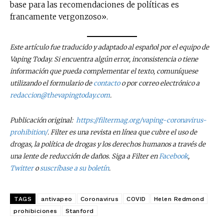
base para las recomendaciones de políticas es
tobacco harm reduction in your email.
francamente vergonzoso».
SUBSCRIBIRSE
Este artículo fue traducido y adaptado al español por el equipo de
Vaping Today. Si encuentra algún error, inconsistencia o tiene
información que pueda complementar el texto, comuníquese
utilizando el formulario de
contacto
o por correo electrónico a
redaccion@thevapingtoday.com
.
Publicación original:
https://filtermag.org/vaping-coronavirus-
prohibition/
. Filter es una revista en línea que cubre el uso de
drogas, la política de drogas y los derechos humanos a través de
una lente de reducción de daños. Siga a Filter en
Facebook
,
Twitter
o
suscríbase a su boletín
.
TAGS
antivapeo
Coronavirus
COVID
Helen Redmond
prohibiciones
Stanford