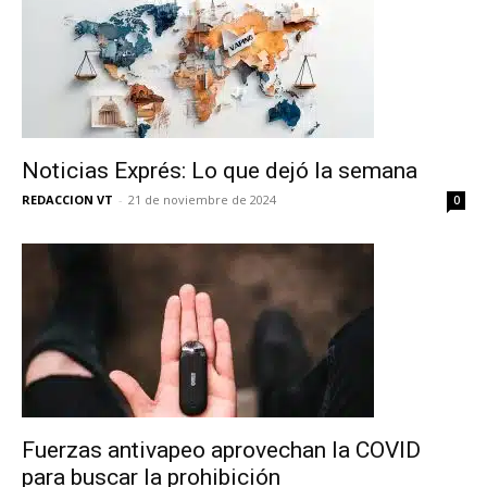
Noticias Exprés: Lo que dejó la semana
REDACCION VT
-
21 de noviembre de 2024
0
No te pierdas de las
últimas noticias
Fuerzas antivapeo aprovechan la COVID
para buscar la prohibición
Suscríbete a nuestro boletín diario y