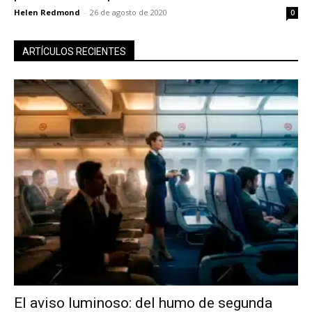
recibe todas las noticias del vapeo y la
Helen Redmond
-
26 de agosto de 2020
0
reducción de daños en tu correo
electrónico.
ARTÍCULOS RECIENTES
Subscribe to our daily clipping and
receive all the news of vaping and
tobacco harm reduction in your email.
SUBSCRIBIRSE
El aviso luminoso: del humo de segunda