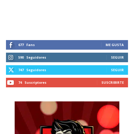
677
Fans
ME GUSTA
590
Seguidores
SEGUIR
747
Seguidores
SEGUIR
74
Suscriptores
SUSCRIBIRTE