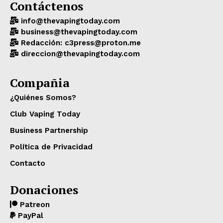
Contáctenos
info@thevapingtoday.com
business@thevapingtoday.com
Redacción: c3press@proton.me
direccion@thevapingtoday.com
Compañia
¿Quiénes Somos?
Club Vaping Today
Business Partnership
Política de Privacidad
Contacto
Donaciones
Patreon
PayPal