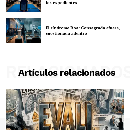
los expedientes
El síndrome Roa: Consagrada afuera,
cuestionada adentro
RELACIONADO
Artículos relacionados