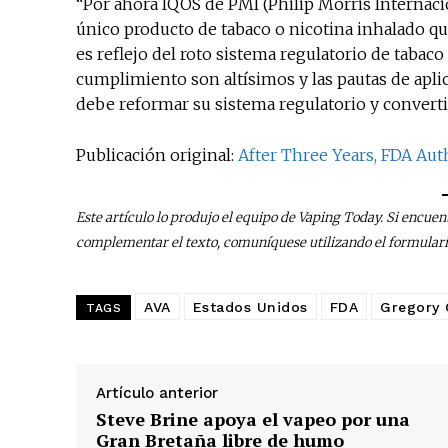
“Por ahora IQOS de PMI (Philip Morris Internacio
único producto de tabaco o nicotina inhalado qu
es reflejo del roto sistema regulatorio de tabac
cumplimiento son altísimos y las pautas de apl
debe reformar su sistema regulatorio y convert
Publicación original:
After Three Years, FDA Aut
Este artículo lo produjo el equipo de Vaping Today. Si encuen
complementar el texto, comuníquese utilizando el formular
AVA
Estados Unidos
FDA
Gregory 
TAGS
Artículo anterior
Steve Brine apoya el vapeo por una
Gran Bretaña libre de humo