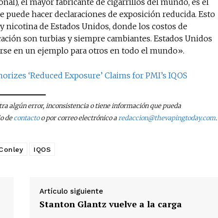
nal), el mayor fabricante de cigarrillos del mundo, es el
e puede hacer declaraciones de exposición reducida. Esto
o y nicotina de Estados Unidos, donde los costos de
icación son turbias y siempre cambiantes. Estados Unidos
irse en un ejemplo para otros en todo el mundo».
horizes ‘Reduced Exposure’ Claims for PMI’s IQOS
tra algún error, inconsistencia o tiene información que pueda
io de
contacto
o por correo electrónico a
redaccion@thevapingtoday.com
.
Conley
IQOS
Artículo siguiente
Stanton Glantz vuelve a la carga