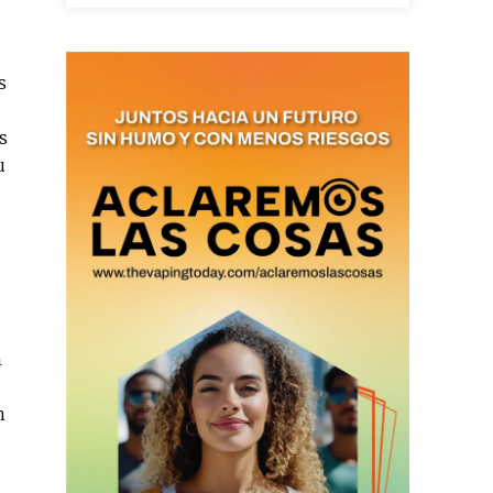
SUBSCRIBIRSE
s
s
u
n
n