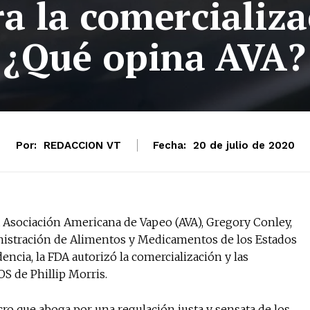
a la comercializ
¿Qué opina AVA?
Por:
REDACCION VT
Fecha:
20 de julio de 2020
No te pierdas de l
noticias
Suscríbete a nuestro boletín di
 Asociación Americana de Vapeo (AVA), Gregory Conley,
noticias del vapeo y la reducc
nistración de Alimentos y Medicamentos de los Estados
electrónico.
encia, la FDA autorizó la comercialización y las
Subscribe to our daily clipping
OS de Phillip Morris.
of vaping and tobacco harm re
cro que aboga por una regulación justa y sensata de los