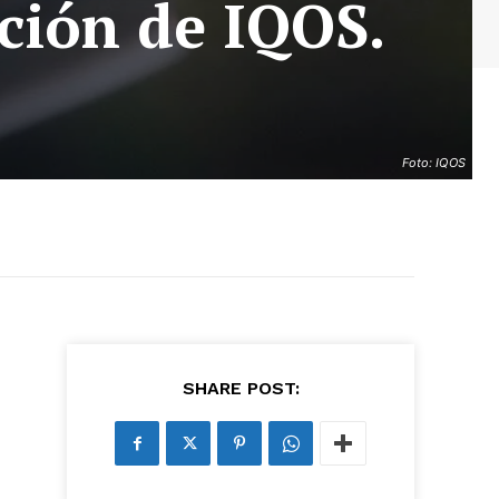
ación de IQOS.
Foto: IQOS
as últimas
ario y recibe todas las
ión de daños en tu correo
SHARE POST:
 and receive all the news
duction in your email.