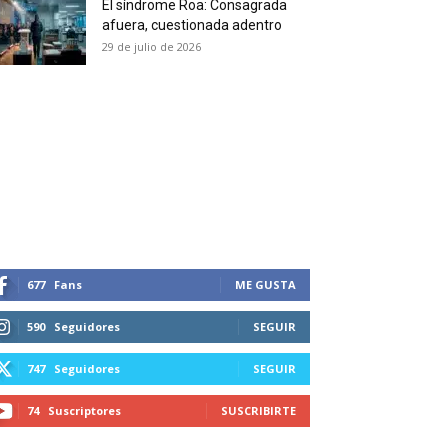
El síndrome Roa: Consagrada
 and receive all the news
afuera, cuestionada adentro
duction in your email.
29 de julio de 2026
SUBSCRIBIRSE
677
Fans
ME GUSTA
590
Seguidores
SEGUIR
747
Seguidores
SEGUIR
74
Suscriptores
SUSCRIBIRTE