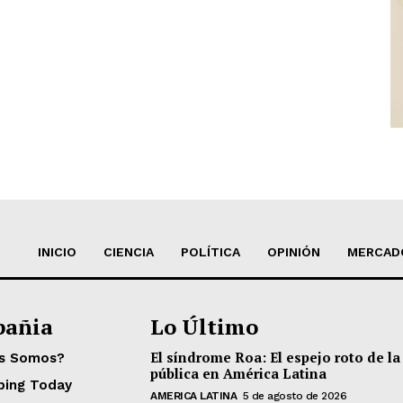
INICIO
CIENCIA
POLÍTICA
OPINIÓN
MERCAD
añia
Lo Último
El síndrome Roa: El espejo roto de la
es Somos?
pública en América Latina
ping Today
AMERICA LATINA
5 de agosto de 2026