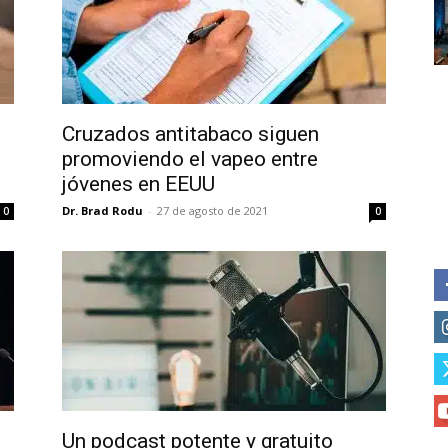
Subscribe to our daily clipping
of vaping and tobacco harm re
Cruzados antitabaco siguen
promoviendo el vapeo entre
jóvenes en EEUU
Dr. Brad Rodu
-
27 de agosto de 2021
0
0
Un podcast potente y gratuito