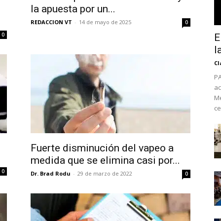
la apuesta por un...
REDACCION VT
-
14 de mayo de 2025
0
0
E
l
Cl
PA
ac
Mé
ce
No te pierdas de l
Fuerte disminución del vapeo a
noticias
medida que se elimina casi por...
0
Dr. Brad Rodu
-
29 de marzo de 2022
0
Suscríbete a nuestro boletín di
noticias del vapeo y la reducc
electrónico.