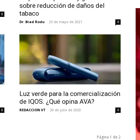
sobre reducción de daños del
tabaco
0
Dr. Brad Rodu
-
23 de mayo de 2021
0
Luz verde para la comercialización
de IQOS. ¿Qué opina AVA?
REDACCION VT
-
20 de julio de 2020
0
0
Página 1 de 2