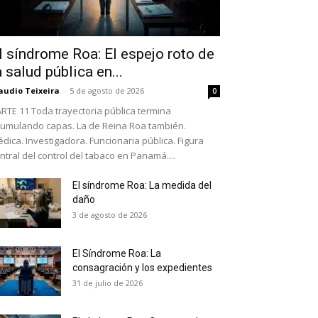
l síndrome Roa: El espejo roto de
a salud pública en...
audio Teixeira
-
5 de agosto de 2026
0
RTE 11 Toda trayectoria pública termina
umulando capas. La de Reina Roa también.
dica. Investigadora. Funcionaria pública. Figura
ntral del control del tabaco en Panamá....
El síndrome Roa: La medida del
daño
as últimas
3 de agosto de 2026
El Síndrome Roa: La
ario y recibe todas las
consagración y los expedientes
ión de daños en tu correo
31 de julio de 2026