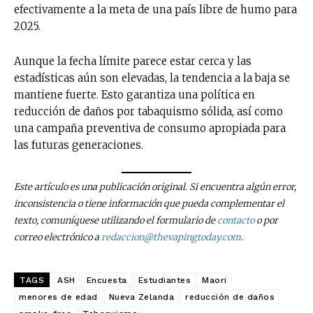
efectivamente a la meta de una país libre de humo para
últimas noticias
2025.
Suscríbete a nuestro boletín diario y
Aunque la fecha límite parece estar cerca y las
recibe todas las noticias del vapeo y la
estadísticas aún son elevadas, la tendencia a la baja se
reducción de daños en tu correo
mantiene fuerte. Esto garantiza una política en
electrónico.
reducción de daños por tabaquismo sólida, así como
Subscribe to our daily clipping and
una campaña preventiva de consumo apropiada para
receive all the news of vaping and
las futuras generaciones.
tobacco harm reduction in your email.
Este artículo es una publicación original. Si encuentra algún error,
SUBSCRIBIRSE
inconsistencia o tiene información que pueda complementar el
texto, comuníquese utilizando el formulario de
contacto
o por
correo electrónico a
redaccion@thevapingtoday.com
.
TAGS
ASH
Encuesta
Estudiantes
Maori
menores de edad
Nueva Zelanda
reducción de daños