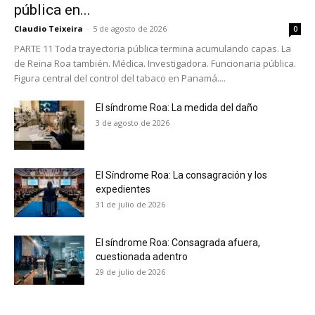
Suscríbete a nuestro boletín diario y
pública en...
recibe todas las noticias del vapeo y la
Claudio Teixeira
-
5 de agosto de 2026
0
reducción de daños en tu correo
PARTE 11 Toda trayectoria pública termina acumulando capas. La
electrónico.
de Reina Roa también. Médica. Investigadora. Funcionaria pública.
Figura central del control del tabaco en Panamá....
Subscribe to our daily clipping and
receive all the news of vaping and
El síndrome Roa: La medida del daño
tobacco harm reduction in your email.
3 de agosto de 2026
SUBSCRIBIRSE
El Síndrome Roa: La consagración y los
expedientes
31 de julio de 2026
El síndrome Roa: Consagrada afuera,
cuestionada adentro
29 de julio de 2026