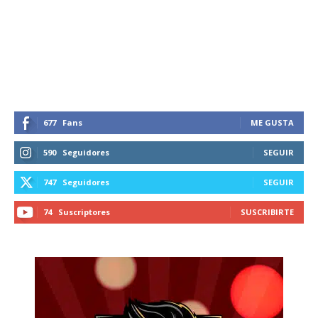
677
Fans
ME GUSTA
590
Seguidores
SEGUIR
747
Seguidores
SEGUIR
74
Suscriptores
SUSCRIBIRTE