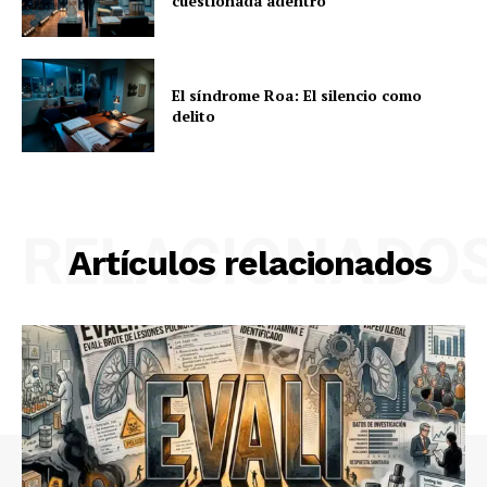
cuestionada adentro
El síndrome Roa: El silencio como
delito
RELACIONADO
Artículos relacionados