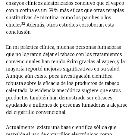
ensayos clínicos aleatorizados concluyó que el vapeo
con nicotina es un 59 % más eficaz que otras terapias
Suscríbete a nuestro boletín diario y
sustitutivas de nicotina, como los parches o los
recibe todas las noticias del vapeo y la
chicles³². Además, otros estudios corroboran esta
reducción de daños en tu correo
electrónico.
conclusión.
Subscribe to our daily clipping and
En mi práctica clínica, muchas personas fumadoras
receive all the news of vaping and
que no lograron dejar el tabaco con los tratamientos
tobacco harm reduction in your email.
convencionales han tenido éxito gracias al vapeo, y la
mayoría reportó mejoras significativas en su salud.
SUBSCRIBIRSE
Aunque aún existe poca investigación científica
robusta sobre la eficacia de los productos de tabaco
calentado, la evidencia anecdótica sugiere que estos
productos también han demostrado ser eficaces,
ayudando a millones de personas fumadoras a alejarse
del cigarrillo convencional.
Actualmente, existe una base científica sólida que
respalda el uso de cigarrillos electrónicos como