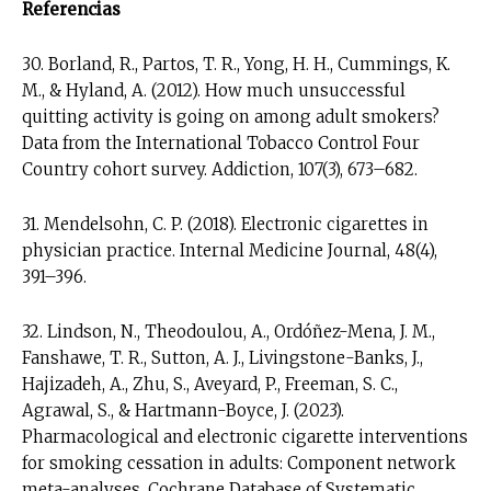
Referencias
30. Borland, R., Partos, T. R., Yong, H. H., Cummings, K.
M., & Hyland, A. (2012). How much unsuccessful
quitting activity is going on among adult smokers?
Data from the International Tobacco Control Four
Country cohort survey. Addiction, 107(3), 673–682.
31. Mendelsohn, C. P. (2018). Electronic cigarettes in
physician practice. Internal Medicine Journal, 48(4),
391–396.
32. Lindson, N., Theodoulou, A., Ordóñez-Mena, J. M.,
Fanshawe, T. R., Sutton, A. J., Livingstone-Banks, J.,
Hajizadeh, A., Zhu, S., Aveyard, P., Freeman, S. C.,
Agrawal, S., & Hartmann-Boyce, J. (2023).
Pharmacological and electronic cigarette interventions
for smoking cessation in adults: Component network
meta-analyses. Cochrane Database of Systematic