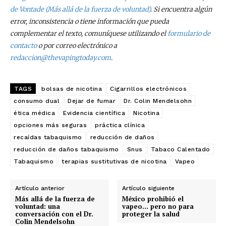
de Vontade (Más allá de la fuerza de voluntad)
. Si encuentra algún
error, inconsistencia o tiene información que pueda
complementar el texto, comuníquese utilizando el
formulario de
contacto
o por correo electrónico a
redaccion@thevapingtoday.com
.
TAGS
bolsas de nicotina
Cigarrillos electrónicos
consumo dual
Dejar de fumar
Dr. Colin Mendelsohn
ética médica
Evidencia científica
Nicotina
opciones más seguras
práctica clínica
recaídas tabaquismo
reducción de daños
reducción de daños tabaquismo
Snus
Tabaco Calentado
Tabaquismo
terapias sustitutivas de nicotina
Vapeo
Artículo anterior
Artículo siguiente
Más allá de la fuerza de
México prohibió el
voluntad: una
vapeo… pero no para
conversación con el Dr.
proteger la salud
Colin Mendelsohn