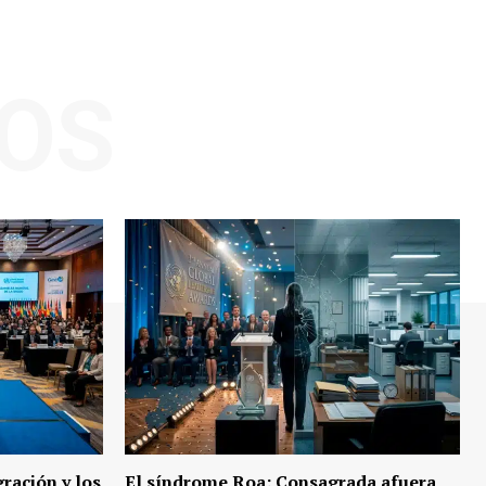
OS
ración y los
El síndrome Roa: Consagrada afuera,