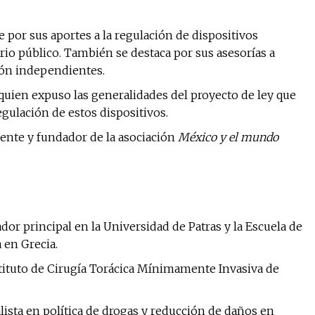
No te pierdas de l
 por sus aportes a la regulación de dispositivos
noticias
io público. También se destaca por sus asesorías a
ión independientes.
Suscríbete a nuestro boletín di
noticias del vapeo y la reducc
 quien expuso las generalidades del proyecto de ley que
electrónico.
gulación de estos dispositivos.
ente y fundador de la asociación
México y el mundo
Subscribe to our daily clipping
of vaping and tobacco harm re
dor principal en la Universidad de Patras y la Escuela de
 en Grecia.
stituto de Cirugía Torácica Mínimamente Invasiva de
alista en política de drogas y reducción de daños en