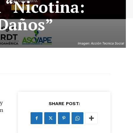
 “Nicotina:
 Daños”
Imagen: Acción Tecnica Social
 y
SHARE POST:
án