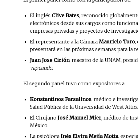
El inglés
Clive Bates
, reconocido globalmente
electrónicos desde sus cargos como funcionar
empresas privadas y proyectos de investigac
El representante a la Cámara
Mauricio Toro
,
presentará en las próximas semanas para la re
Juan Jose Cirión
, maestro de la UNAM, presid
vapeando
.
El segundo panel tuvo como expositores a:
Konstantinos Farsalinos
, médico e investiga
Salud Pública de la Universidad de West Attica
El Cirujano
José Manuel Mier
, médico de In
México.
La psicóloga
Inés Elvira Mejía
Motta
, especi