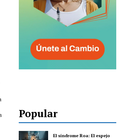
a
Popular
a
El síndrome Roa: El espejo