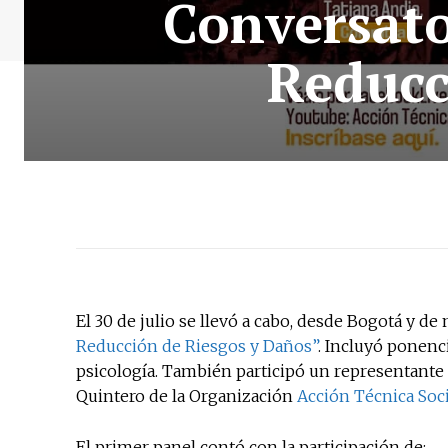
Conversato
Reducc
El 30 de julio se llevó a cabo, desde Bogotá y de
Reducción de Riesgos y Daños”
. Incluyó ponenc
psicología. También participó un representante 
Quintero de la Organización
Acción Técnica Soci
El primer panel contó con la participación de: