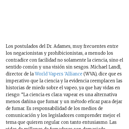
Suscríbete a nuestro boletín diario y
recibe todas las noticias del vapeo y la
reducción de daños en tu correo
electrónico.
Subscribe to our daily clipping and
Los postulados del Dr. Adames, muy frecuentes entre
receive all the news of vaping and
los negacionistas y prohibicionistas, a menudo los
tobacco harm reduction in your email.
contradice con facilidad no solamente la ciencia, sino el
sentido común y una visión sin sesgos. Michael Landl,
SUBSCRIBIRSE
director de la
World Vapers ‘Alliance
(WVA), dice que es
imperativo que la ciencia y la evidencia reemplacen las
historias de miedo sobre el vapeo, ya que hay vidas en
riesgo: “La ciencia es clara: vapear es una alternativa
menos dañina que fumar y un método eficaz para dejar
de fumar. Es responsabilidad de los medios de
comunicación y los legisladores comprender mejor el
tema que quieren regular con tanto entusiasmo. Las