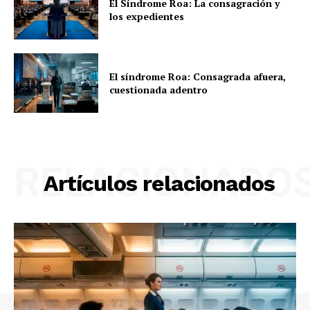
El Síndrome Roa: La consagración y
los expedientes
El síndrome Roa: Consagrada afuera,
cuestionada adentro
RELACIONADO
Artículos relacionados