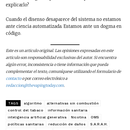
explicarlo?
Cuando el disenso desaparece del sistema no estamos
ante ciencia automatizada. Estamos ante un dogma en
código.
No te pierdas de las
últimas noticias
Este es un articulo original. Las opiniones expresadas en este
articulo son responsabilidad exclusivas del autor. Si encuentra
Suscríbete a nuestro boletín diario y
algún error, inconsistencia o tiene información que pueda
recibe todas las noticias del vapeo y la
complementar el texto, comuníquese utilizando el formulario de
reducción de daños en tu correo
contacto
o por correo electrónico a
electrónico.
redaccion@thevapingtoday.com
.
Subscribe to our daily clipping and
receive all the news of vaping and
TAGS
algoritmo
alternativas sin combustión
tobacco harm reduction in your email.
control del tabaco
información sanitaria
inteligencia artificial generativa
Nicotina
OMS
SUBSCRIBIRSE
políticas sanitarias
reducción de daños
S.A.R.A.H.