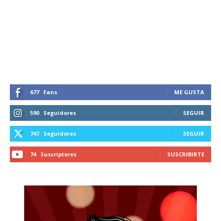
677
Fans
ME GUSTA
590
Seguidores
SEGUIR
747
Seguidores
SEGUIR
74
Suscriptores
SUSCRIBIRTE