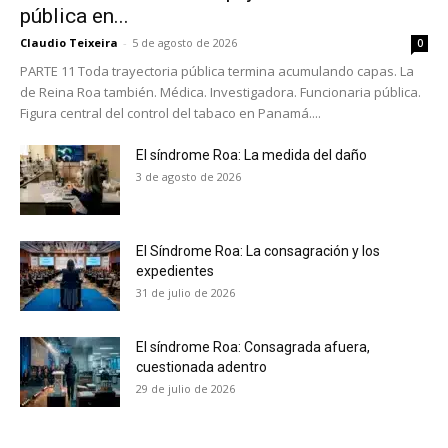
pública en...
Claudio Teixeira
-
5 de agosto de 2026
0
PARTE 11 Toda trayectoria pública termina acumulando capas. La
de Reina Roa también. Médica. Investigadora. Funcionaria pública.
Figura central del control del tabaco en Panamá....
El síndrome Roa: La medida del daño
3 de agosto de 2026
El Síndrome Roa: La consagración y los
expedientes
31 de julio de 2026
El síndrome Roa: Consagrada afuera,
cuestionada adentro
No te pierdas de las
29 de julio de 2026
últimas noticias