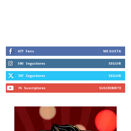
Suscríbete a nuestro boletín diario y
recibe todas las noticias del vapeo y la
reducción de daños en tu correo
electrónico.
Subscribe to our daily clipping and
receive all the news of vaping and
tobacco harm reduction in your email.
677
Fans
ME GUSTA
SUBSCRIBIRSE
590
Seguidores
SEGUIR
747
Seguidores
SEGUIR
74
Suscriptores
SUSCRIBIRTE