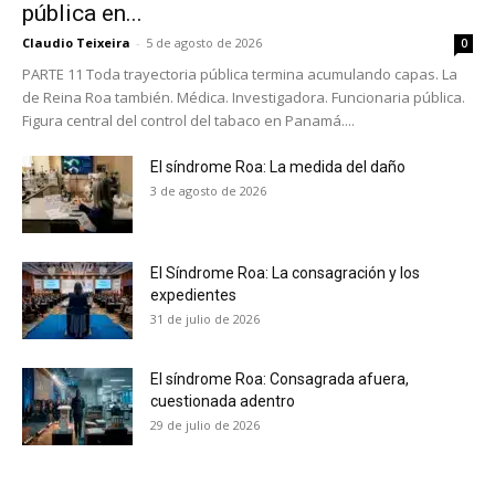
pública en...
Claudio Teixeira
-
5 de agosto de 2026
0
PARTE 11 Toda trayectoria pública termina acumulando capas. La
de Reina Roa también. Médica. Investigadora. Funcionaria pública.
Figura central del control del tabaco en Panamá....
El síndrome Roa: La medida del daño
3 de agosto de 2026
El Síndrome Roa: La consagración y los
expedientes
31 de julio de 2026
El síndrome Roa: Consagrada afuera,
cuestionada adentro
No te pierdas de las
29 de julio de 2026
últimas noticias