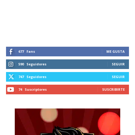
Suscríbete a nuestro boletín diario y
recibe todas las noticias del vapeo y la
reducción de daños en tu correo
electrónico.
Subscribe to our daily clipping and
receive all the news of vaping and
tobacco harm reduction in your email.
677
Fans
ME GUSTA
SUBSCRIBIRSE
590
Seguidores
SEGUIR
747
Seguidores
SEGUIR
74
Suscriptores
SUSCRIBIRTE