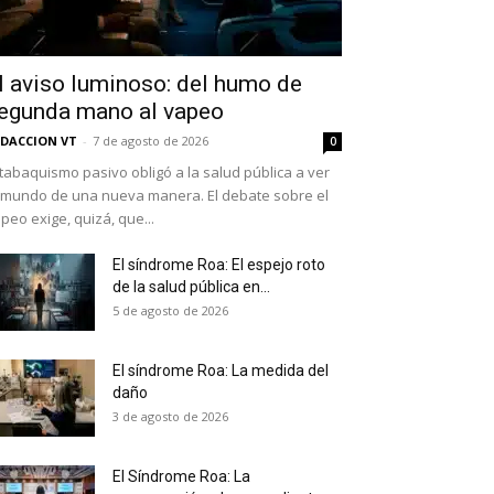
l aviso luminoso: del humo de
egunda mano al vapeo
DACCION VT
-
7 de agosto de 2026
0
 tabaquismo pasivo obligó a la salud pública a ver
 mundo de una nueva manera. El debate sobre el
peo exige, quizá, que...
El síndrome Roa: El espejo roto
de la salud pública en...
as últimas
5 de agosto de 2026
El síndrome Roa: La medida del
daño
ario y recibe todas las
3 de agosto de 2026
ión de daños en tu correo
El Síndrome Roa: La
 and receive all the news