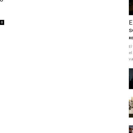
E
0
s
RE
El
el
va
No te pierdas de l
noticias
Suscríbete a nuestro boletín di
noticias del vapeo y la reducc
electrónico.
Subscribe to our daily clipping