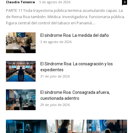
Claudio Teixeira
-
5 de agosto de 2026
0
PARTE 11 Toda trayectoria pública termina acumulando capas. La
de Reina Roa también. Médica. Investigadora. Funcionaria pública.
Figura central del control del tabaco en Panamá....
El síndrome Roa: La medida del daño
3 de agosto de 2026
El Síndrome Roa: La consagración y los
expedientes
31 de julio de 2026
El síndrome Roa: Consagrada afuera,
cuestionada adentro
29 de julio de 2026
No te pierdas de las
últimas noticias
Suscríbete a nuestro boletín diario y