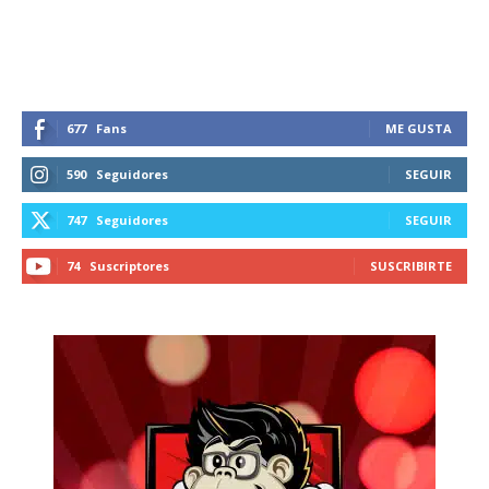
recibe todas las noticias del vapeo y la
reducción de daños en tu correo
electrónico.
Subscribe to our daily clipping and
receive all the news of vaping and
677
Fans
ME GUSTA
tobacco harm reduction in your email.
590
Seguidores
SEGUIR
SUBSCRIBIRSE
747
Seguidores
SEGUIR
74
Suscriptores
SUSCRIBIRTE