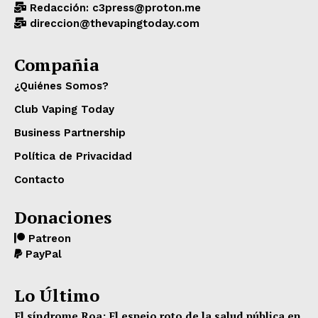
Redacción: c3press@proton.me
direccion@thevapingtoday.com
Compañia
¿Quiénes Somos?
Club Vaping Today
Business Partnership
Política de Privacidad
Contacto
Donaciones
Patreon
PayPal
Lo Último
El síndrome Roa: El espejo roto de la salud pública en