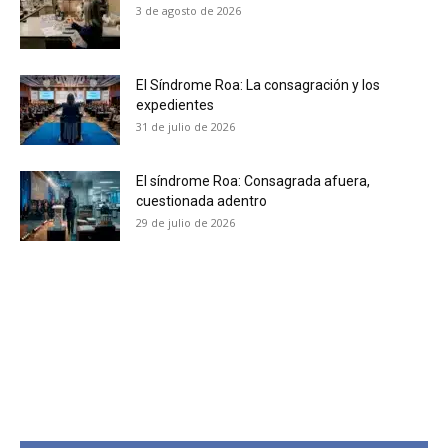
3 de agosto de 2026
No te pierdas de las
El Síndrome Roa: La consagración y los
últimas noticias
expedientes
31 de julio de 2026
Suscríbete a nuestro boletín diario y
recibe todas las noticias del vapeo y la
El síndrome Roa: Consagrada afuera,
reducción de daños en tu correo
cuestionada adentro
electrónico.
29 de julio de 2026
Subscribe to our daily clipping and
receive all the news of vaping and
tobacco harm reduction in your email.
SUBSCRIBIRSE