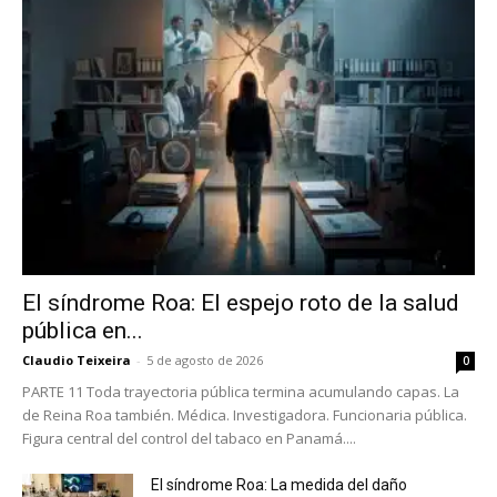
El síndrome Roa: El espejo roto de la salud
pública en...
Claudio Teixeira
-
5 de agosto de 2026
0
PARTE 11 Toda trayectoria pública termina acumulando capas. La
de Reina Roa también. Médica. Investigadora. Funcionaria pública.
Figura central del control del tabaco en Panamá....
El síndrome Roa: La medida del daño