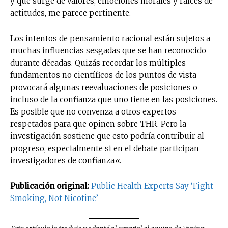
y que surge de valores, emociones morales y raíces de
actitudes, me parece pertinente.
Los intentos de pensamiento racional están sujetos a
muchas influencias sesgadas que se han reconocido
durante décadas. Quizás recordar los múltiples
fundamentos no científicos de los puntos de vista
provocará algunas reevaluaciones de posiciones o
incluso de la confianza que uno tiene en las posiciones.
Es posible que no convenza a otros expertos
respetados para que opinen sobre THR. Pero la
investigación sostiene que esto podría contribuir al
No te pierdas de las
progreso, especialmente si en el debate participan
últimas noticias
investigadores de confianza
«
.
Suscríbete a nuestro boletín diario y
Publicación original:
Public Health Experts Say ‘Fight
recibe todas las noticias del vapeo y la
Smoking, Not Nicotine’
reducción de daños en tu correo
electrónico.