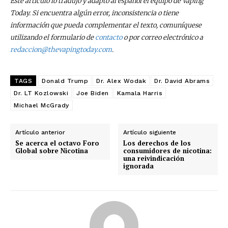
Este artículo lo tradujo y adaptó al español el equipo de Vaping
Subscribe to our daily clipping and
Today. Si encuentra algún error, inconsistencia o tiene
receive all the news of vaping and
información que pueda complementar el texto, comuníquese
tobacco harm reduction in your email.
utilizando el formulario de
contacto
o por correo electrónico a
redaccion@thevapingtoday.com
.
SUBSCRIBIRSE
TAGS
Donald Trump
Dr. Alex Wodak
Dr. David Abrams
Dr. LT Kozlowski
Joe Biden
Kamala Harris
Michael McGrady
Artículo anterior
Artículo siguiente
Se acerca el octavo Foro
Los derechos de los
Global sobre Nicotina
consumidores de nicotina:
una reivindicación
ignorada