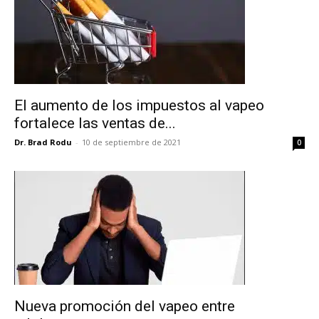
El aumento de los impuestos al vapeo
fortalece las ventas de...
Dr. Brad Rodu
-
10 de septiembre de 2021
0
No te pierdas de las
últimas noticias
Suscríbete a nuestro boletín diario y
Nueva promoción del vapeo entre
recibe todas las noticias del vapeo y la