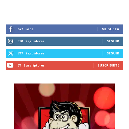
677
Fans
ME GUSTA
590
Seguidores
SEGUIR
747
Seguidores
SEGUIR
74
Suscriptores
SUSCRIBIRTE