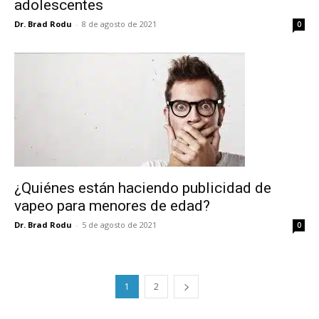
adolescentes
reducción de daños en tu correo
Dr. Brad Rodu
-
8 de agosto de 2021
electrónico.
0
Subscribe to our daily clipping and
receive all the news of vaping and
tobacco harm reduction in your email.
SUBSCRIBIRSE
¿Quiénes están haciendo publicidad de
vapeo para menores de edad?
Dr. Brad Rodu
-
5 de agosto de 2021
0
1
2