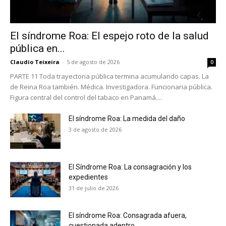
El síndrome Roa: El espejo roto de la salud
pública en...
Claudio Teixeira
-
5 de agosto de 2026
0
PARTE 11 Toda trayectoria pública termina acumulando capas. La
de Reina Roa también. Médica. Investigadora. Funcionaria pública.
No te pierdas de las
Figura central del control del tabaco en Panamá....
últimas noticias
El síndrome Roa: La medida del daño
3 de agosto de 2026
Suscríbete a nuestro boletín diario y
recibe todas las noticias del vapeo y la
reducción de daños en tu correo
El Síndrome Roa: La consagración y los
electrónico.
expedientes
31 de julio de 2026
Subscribe to our daily clipping and
receive all the news of vaping and
tobacco harm reduction in your email.
El síndrome Roa: Consagrada afuera,
cuestionada adentro