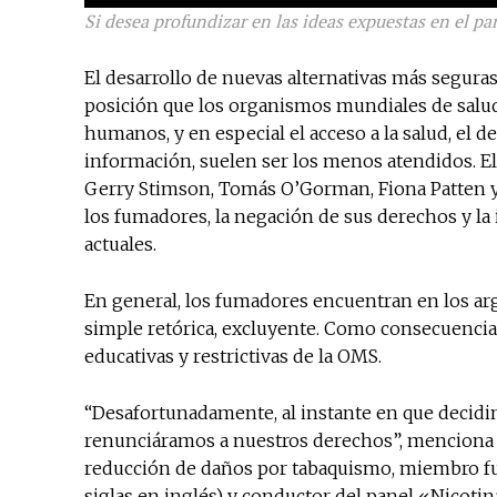
Si desea profundizar en las ideas expuestas en el pan
El desarrollo de nuevas alternativas más seguras
posición que los organismos mundiales de salud
humanos, y en especial el acceso a la salud, el de
información, suelen ser los menos atendidos. El 
Gerry Stimson, Tomás O’Gorman, Fiona Patten y 
los fumadores, la negación de sus derechos y la 
actuales.
En general, los fumadores encuentran en los a
simple retórica, excluyente. Como consecuencia
educativas y restrictivas de la OMS.
“Desafortunadamente, al instante en que decidi
renunciáramos a nuestros derechos”, menciona J
reducción de daños por tabaquismo, miembro fun
siglas en inglés) y conductor del panel «Nicot