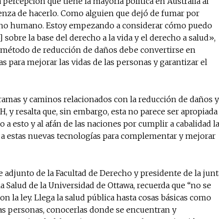
a percepción que tiene la mayoría política en Australia al
üenza de hacerlo. Como alguien que dejó de fumar por
recho humano. Estoy empezando a considerar cómo puedo
o] sobre la base del derecho a la vida y el derecho a salud»,
n método de reducción de daños debe convertirse en
s para mejorar las vidas de las personas y garantizar el
gramas y caminos relacionados con la reducción de daños y
H, y resalta que, sin embargo, esta no parece ser apropiada
 a esto y al afán de las naciones por cumplir a cabalidad l
o a estas nuevas tecnologías para complementar y mejorar
 adjunto de la Facultad de Derecho y presidente de la junt
 la Salud de la Universidad de Ottawa, recuerda que “no se
con la ley. Llega la salud pública hasta cosas básicas como
las personas, conocerlas donde se encuentran y