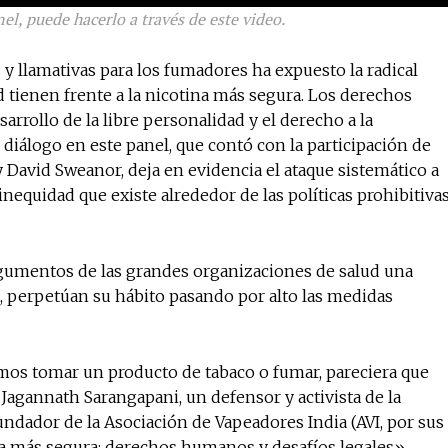
el, puede hacerlo a través de este video.
 y llamativas para los fumadores ha expuesto la radical
 tienen frente a la nicotina más segura. Los derechos
sarrollo de la libre personalidad y el derecho a la
diálogo en este panel, que contó con la participación de
David Sweanor, deja en evidencia el ataque sistemático a
inequidad que existe alrededor de las políticas prohibitiva
rgumentos de las grandes organizaciones de salud una
, perpetúan su hábito pasando por alto las medidas
mos tomar un producto de tabaco o fumar, pareciera que
agannath Sarangapani, un defensor y activista de la
dador de la Asociación de Vapeadores India (AVI, por sus
ina más segura: derechos humanos y desafíos legales».