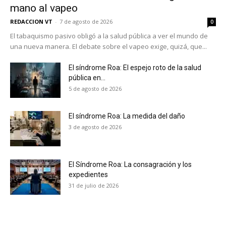
mano al vapeo
REDACCION VT
-
7 de agosto de 2026
0
El tabaquismo pasivo obligó a la salud pública a ver el mundo de
una nueva manera. El debate sobre el vapeo exige, quizá, que...
El síndrome Roa: El espejo roto de la salud
pública en...
5 de agosto de 2026
El síndrome Roa: La medida del daño
3 de agosto de 2026
El Síndrome Roa: La consagración y los
expedientes
No te pierdas de las
31 de julio de 2026
últimas noticias
Suscríbete a nuestro boletín diario y