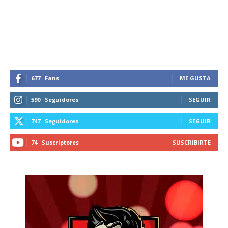
recibe todas las noticias del vapeo y la
reducción de daños en tu correo
electrónico.
Subscribe to our daily clipping and
receive all the news of vaping and
tobacco harm reduction in your email.
677
Fans
ME GUSTA
590
Seguidores
SEGUIR
SUBSCRIBIRSE
747
Seguidores
SEGUIR
74
Suscriptores
SUSCRIBIRTE