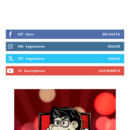
recibe todas las noticias del vapeo y la
reducción de daños en tu correo
electrónico.
Subscribe to our daily clipping and
receive all the news of vaping and
677
Fans
ME GUSTA
tobacco harm reduction in your email.
590
Seguidores
SEGUIR
SUBSCRIBIRSE
747
Seguidores
SEGUIR
74
Suscriptores
SUSCRIBIRTE