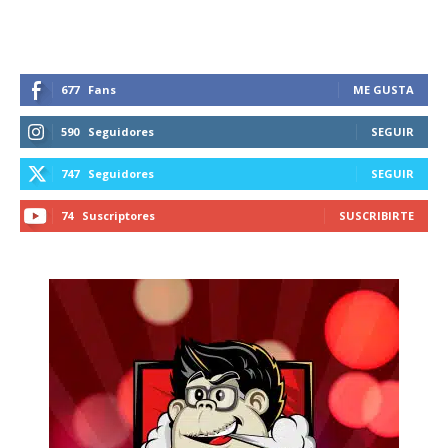
677
Fans
ME GUSTA
590
Seguidores
SEGUIR
747
Seguidores
SEGUIR
74
Suscriptores
SUSCRIBIRTE