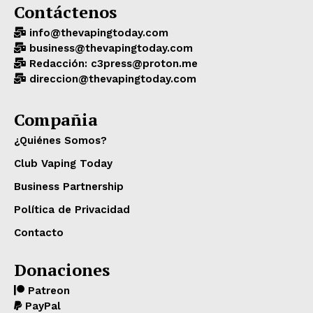
Contáctenos
info@thevapingtoday.com
business@thevapingtoday.com
Redacción: c3press@proton.me
direccion@thevapingtoday.com
Compañia
¿Quiénes Somos?
Club Vaping Today
Business Partnership
Política de Privacidad
Contacto
Donaciones
Patreon
PayPal