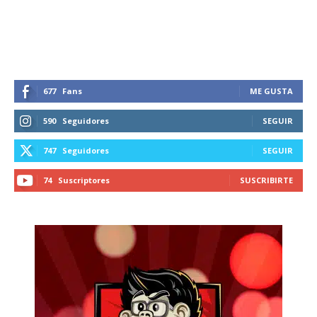
recibe todas las noticias del vapeo y la
reducción de daños en tu correo
electrónico.
Subscribe to our daily clipping and
receive all the news of vaping and
677
Fans
ME GUSTA
tobacco harm reduction in your email.
590
Seguidores
SEGUIR
SUBSCRIBIRSE
747
Seguidores
SEGUIR
74
Suscriptores
SUSCRIBIRTE