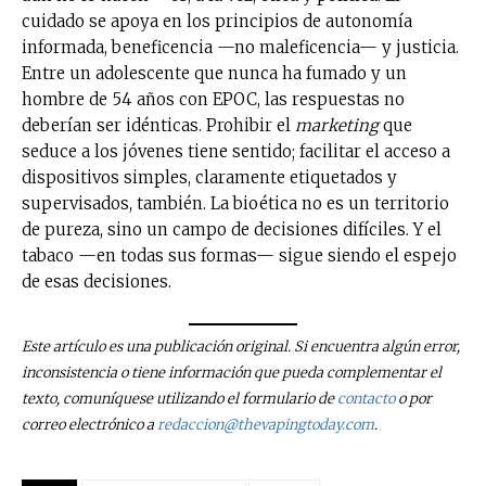
Subscribe to our daily clipping and
cuidado se apoya en los principios de autonomía
receive all the news of vaping and
informada, beneficencia —no maleficencia— y justicia.
tobacco harm reduction in your email.
Entre un adolescente que nunca ha fumado y un
hombre de 54 años con EPOC, las respuestas no
SUBSCRIBIRSE
deberían ser idénticas. Prohibir el
marketing
que
seduce a los jóvenes tiene sentido; facilitar el acceso a
dispositivos simples, claramente etiquetados y
supervisados, también. La bioética no es un territorio
de pureza, sino un campo de decisiones difíciles. Y el
tabaco —en todas sus formas— sigue siendo el espejo
de esas decisiones.
Este artículo es una publicación original. Si encuentra algún error,
inconsistencia o tiene información que pueda complementar el
texto, comuníquese utilizando el formulario de
contacto
o por
correo electrónico a
redaccion@thevapingtoday.com
.