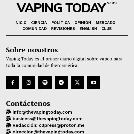
VAPING TODAY
NEWS
INICIO
CIENCIA
POLÍTICA
OPINIÓN
MERCADO
COMUNIDAD
REVISIONES
ENGLISH
CLUB
Sobre nosotros
Vaping Today es el primer diario digital sobre vapeo para
toda la comunidad de Iberoamérica.
Contáctenos
info@thevapingtoday.com
business@thevapingtoday.com
Redacción: c3press@proton.me
direccion@thevapingtoday.com