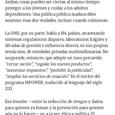
Ambas cosas pueden ser ciertas al mismo tiempo:
proteger a los jóvenes y cuidar a los adultos
dependientes. Una política pública madura debe
sostener esas dos verdades, incluso cuando colisionan.
La OMS, por su parte, habla a 194 países, atravesando
sistemas regulatorios dispares, laboratorios frágiles y
décadas de presión e influencia directa, en sus propios
tentáculos, de entidades privadas multimillonarias. No
sorprende, entonces, que adopte un tono precavido:
“cerrar vacíos”
,
“regular los nuevos productos”
,
No te pierdas de las
“aumentar impuestos”
,
“prohibir la publicidad”
,
“ampliar los servicios de cesación”
. Es el núcleo del
últimas noticias
programa MPOWER, traducido al lenguaje del siglo
XXI.
Suscríbete a nuestro boletín diario y
recibe todas las noticias del vapeo y la
Esa tensión —entre la reducción de riesgos y daños
reducción de daños en tu correo
electrónico.
para quienes ya fuman y la prevención para quienes
aún no lo hacen— es, a la vez, ética y política. El