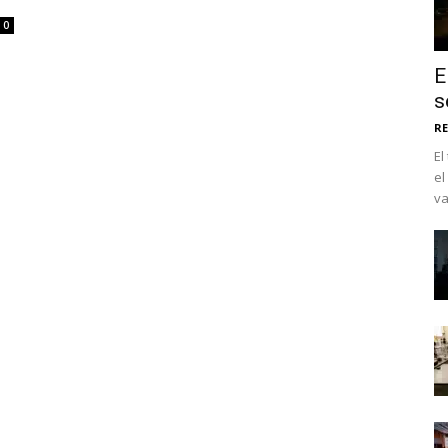
0
E
s
RE
El
el
va
No te pierdas de l
noticias
Suscríbete a nuestro boletín di
noticias del vapeo y la reducc
electrónico.
Subscribe to our daily clipping