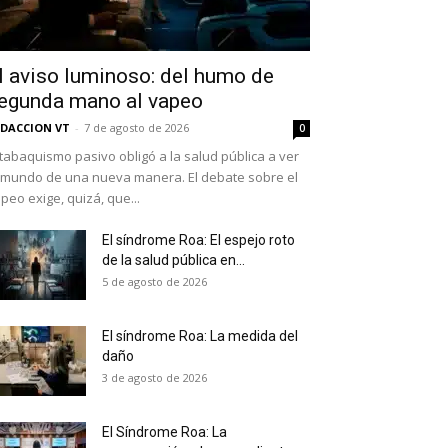
l aviso luminoso: del humo de
egunda mano al vapeo
DACCION VT
-
7 de agosto de 2026
0
 tabaquismo pasivo obligó a la salud pública a ver
 mundo de una nueva manera. El debate sobre el
peo exige, quizá, que...
El síndrome Roa: El espejo roto
de la salud pública en...
as últimas
5 de agosto de 2026
El síndrome Roa: La medida del
daño
ario y recibe todas las
3 de agosto de 2026
ión de daños en tu correo
El Síndrome Roa: La
 and receive all the news