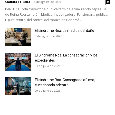
Claudio Teixeira
-
5 de agosto de 2026
0
PARTE 11 Toda trayectoria pública termina acumulando capas. La
de Reina Roa también. Médica. Investigadora. Funcionaria pública.
Figura central del control del tabaco en Panamá....
El síndrome Roa: La medida del daño
3 de agosto de 2026
El Síndrome Roa: La consagración y los
expedientes
31 de julio de 2026
El síndrome Roa: Consagrada afuera,
cuestionada adentro
29 de julio de 2026
No te pierdas de las
últimas noticias
Suscríbete a nuestro boletín diario y