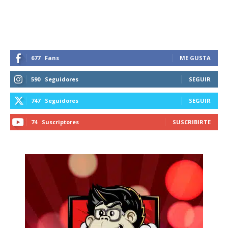
reducción de daños en tu correo
electrónico.
Subscribe to our daily clipping and
receive all the news of vaping and
677
Fans
ME GUSTA
tobacco harm reduction in your email.
590
Seguidores
SEGUIR
SUBSCRIBIRSE
747
Seguidores
SEGUIR
74
Suscriptores
SUSCRIBIRTE