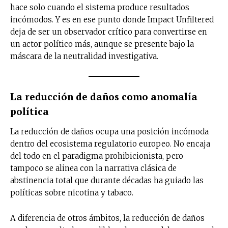
hace solo cuando el sistema produce resultados
incómodos. Y es en ese punto donde Impact Unfiltered
Suscríbete a nuestro boletín diario y
deja de ser un observador crítico para convertirse en
recibe todas las noticias del vapeo y la
reducción de daños en tu correo
un actor político más, aunque se presente bajo la
electrónico.
máscara de la neutralidad investigativa.
Subscribe to our daily clipping and
receive all the news of vaping and
La reducción de daños como anomalía
tobacco harm reduction in your email.
política
SUBSCRIBIRSE
La reducción de daños ocupa una posición incómoda
dentro del ecosistema regulatorio europeo. No encaja
del todo en el paradigma prohibicionista, pero
tampoco se alinea con la narrativa clásica de
abstinencia total que durante décadas ha guiado las
políticas sobre nicotina y tabaco.
A diferencia de otros ámbitos, la reducción de daños