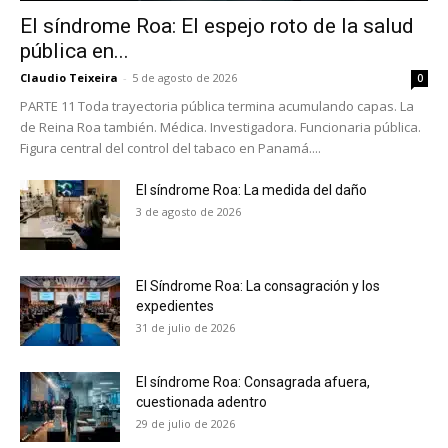
El síndrome Roa: El espejo roto de la salud
Suscríbete a nuestro boletín diario y
pública en...
recibe todas las noticias del vapeo y la
reducción de daños en tu correo
Claudio Teixeira
-
5 de agosto de 2026
0
electrónico.
PARTE 11 Toda trayectoria pública termina acumulando capas. La
de Reina Roa también. Médica. Investigadora. Funcionaria pública.
Subscribe to our daily clipping and
Figura central del control del tabaco en Panamá....
receive all the news of vaping and
tobacco harm reduction in your email.
El síndrome Roa: La medida del daño
3 de agosto de 2026
SUBSCRIBIRSE
El Síndrome Roa: La consagración y los
expedientes
31 de julio de 2026
El síndrome Roa: Consagrada afuera,
cuestionada adentro
29 de julio de 2026