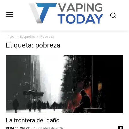
Inicio
Etiquetas
Pobreza
Etiqueta: pobreza
La frontera del daño
REDACCION VT
-
10 de abril de 2026
0