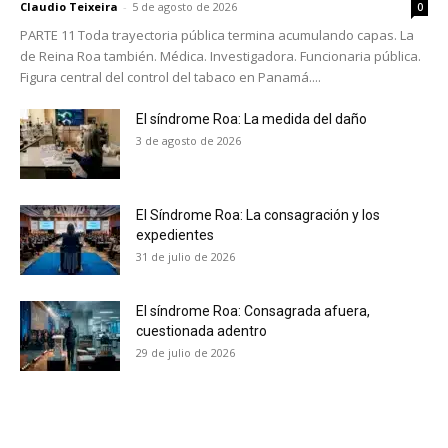
Claudio Teixeira
-
5 de agosto de 2026
0
PARTE 11 Toda trayectoria pública termina acumulando capas. La
de Reina Roa también. Médica. Investigadora. Funcionaria pública.
Figura central del control del tabaco en Panamá....
El síndrome Roa: La medida del daño
3 de agosto de 2026
El Síndrome Roa: La consagración y los
expedientes
31 de julio de 2026
El síndrome Roa: Consagrada afuera,
cuestionada adentro
29 de julio de 2026
No te pierdas de las
últimas noticias
Suscríbete a nuestro boletín diario y