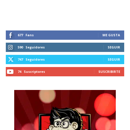
677
Fans
ME GUSTA
590
Seguidores
SEGUIR
747
Seguidores
SEGUIR
74
Suscriptores
SUSCRIBIRTE