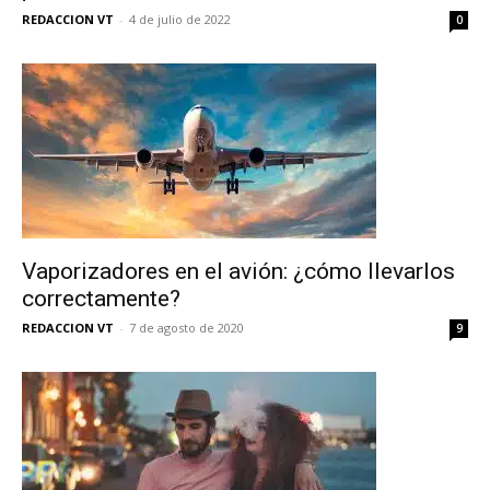
REDACCION VT
-
4 de julio de 2022
0
Vaporizadores en el avión: ¿cómo llevarlos
correctamente?
REDACCION VT
-
7 de agosto de 2020
9
No te pierdas de las
últimas noticias
Suscríbete a nuestro boletín diario y