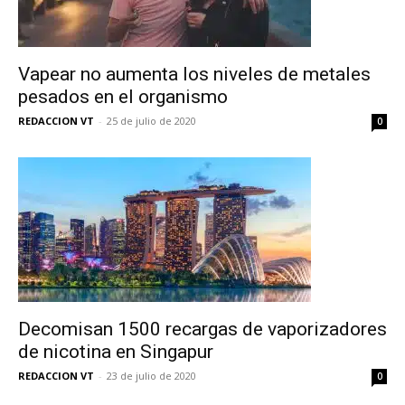
recibe todas las noticias del vapeo y la
reducción de daños en tu correo
electrónico.
Vapear no aumenta los niveles de metales
Subscribe to our daily clipping and
pesados en el organismo
receive all the news of vaping and
tobacco harm reduction in your email.
REDACCION VT
-
25 de julio de 2020
0
SUBSCRIBIRSE
Decomisan 1500 recargas de vaporizadores
de nicotina en Singapur
REDACCION VT
-
23 de julio de 2020
0