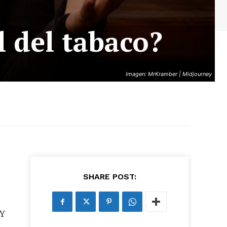
l del tabaco?
Imagen: MrKramber | Midjourney
SHARE POST:
 Y