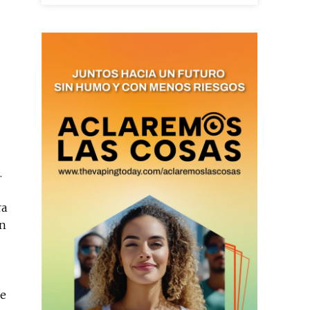
as últimas
ario y recibe todas las
ión de daños en tu correo
.
 and receive all the news
duction in your email.
ra
en
SUBSCRIBIRSE
de