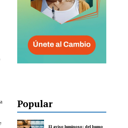
a
Popular
ca
e
El aviso luminoso: del humo