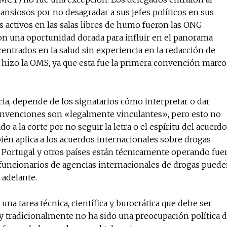
ansiosos por no desagradar a sus jefes políticos en sus
s activos en las salas libres de humo fueron las ONG
on una oportunidad dorada para influir en el panorama
No te pierdas de l
centrados en la salud sin experiencia en la redacción de
noticias
o hizo la OMS, ya que esta fue la primera convención marco
Suscríbete a nuestro boletín di
noticias del vapeo y la reducc
cia, depende de los signatarios cómo interpretar o dar
electrónico.
onvenciones son «legalmente vinculantes», pero esto no
do a la corte por no seguir la letra o el espíritu del acuerdo
Subscribe to our daily clipping
ién aplica a los acuerdos internacionales sobre drogas
of vaping and tobacco harm re
y, Portugal y otros países están técnicamente operando fue
funcionarios de agencias internacionales de drogas pued
 adelante.
una tarea técnica, científica y burocrática que debe ser
y tradicionalmente no ha sido una preocupación política 