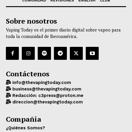
COMUNIDAD
REVISIONES
ENGLISH
CLUB
Sobre nosotros
Vaping Today es el primer diario digital sobre vapeo para
toda la comunidad de Iberoamérica.
Contáctenos
info@thevapingtoday.com
business@thevapingtoday.com
Redacción: c3press@proton.me
direccion@thevapingtoday.com
Compañia
¿Quiénes Somos?