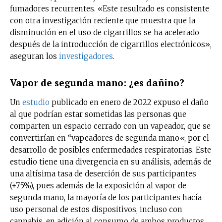
fumadores recurrentes. «Este resultado es consistente
con otra investigación reciente que muestra que la
disminución en el uso de cigarrillos se ha acelerado
después de la introducción de cigarrillos electrónicos»,
aseguran los
investigadores
.
Vapor de segunda mano: ¿es dañino?
No te pierdas de las
Un
estudio
publicado en enero de 2022 expuso el daño
últimas noticias
al que podrían estar sometidas las personas que
comparten un espacio cerrado con un vapeador, que se
convertirían en “vapeadores de segunda mano
«
, por el
Suscríbete a nuestro boletín diario y
desarrollo de posibles enfermedades respiratorias. Este
recibe todas las noticias del vapeo y la
reducción de daños en tu correo
estudio tiene una divergencia en su análisis, además de
electrónico.
una altísima tasa de deserción de sus participantes
(+75%), pues además de la exposición al vapor de
Subscribe to our daily clipping and
segunda mano, la mayoría de los participantes hacía
receive all the news of vaping and
uso personal de estos dispositivos, incluso con
tobacco harm reduction in your email.
cannabis, en adición al consumo de ambos productos