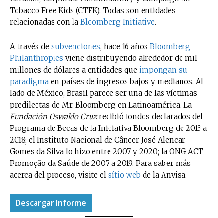
Tobacco Free Kids (CTFK). Todas son entidades
relacionadas con la
Bloomberg Initiative
.
A través de
subvenciones
, hace 16 años
Bloomberg
Philanthropies
viene distribuyendo alrededor de mil
millones de dólares a entidades que
impongan su
paradigma
en países de ingresos bajos y medianos. Al
lado de México, Brasil parece ser una de las víctimas
predilectas de Mr. Bloomberg en Latinoamérica. La
Fundación Oswaldo Cruz
recibió fondos declarados del
Programa de Becas de la Iniciativa Bloomberg de 2013 a
2018; el Instituto Nacional de Câncer José Alencar
Gomes da Silva lo hizo entre 2007 y 2020; la ONG ACT
No te pierdas de las
Promoção da Saúde de 2007 a 2019. Para saber más
últimas noticias
acerca del proceso, visite el
sítio web
de la Anvisa.
Suscríbete a nuestro boletín diario y
Descargar Informe
recibe todas las noticias del vapeo y la
reducción de daños en tu correo