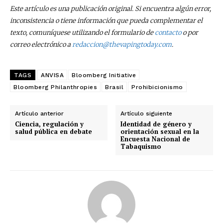
electrónico.
Este artículo es una publicación original. Si encuentra algún error,
inconsistencia o tiene información que pueda complementar el
Subscribe to our daily clipping and
texto, comuníquese utilizando el formulario de
contacto
o por
receive all the news of vaping and
correo electrónico a
redaccion@thevapingtoday.com
.
tobacco harm reduction in your email.
SUBSCRIBIRSE
TAGS
ANVISA
Bloomberg Initiative
Bloomberg Philanthropies
Brasil
Prohibicionismo
Artículo anterior
Artículo siguiente
Ciencia, regulación y
Identidad de género y
salud pública en debate
orientación sexual en la
Encuesta Nacional de
Tabaquismo