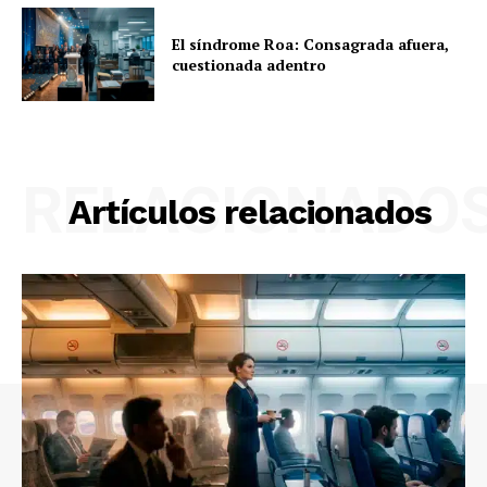
El síndrome Roa: Consagrada afuera,
cuestionada adentro
RELACIONADO
Artículos relacionados